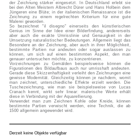
der Zeichnung stärker eingesetzt. In Deutschland erlebt sie
bei den Alten Meistern Albrecht Dürer und Hans Holbein dem
Jüngeren eine Blüte; in der italienischen Renaissance ist die
Zeichnung zu einem regelrechten Kriterium für eine gute
Malerei geworden.
So bezeichnet "il disegno" einerseits den künstlerischen
Genius im Sinne der Idee einer Bilderfindung, andererseits
aber auch die exakte Umrisslinie und Genauigkeit in der
Umsetzung naturalistischer Bedeutungen. Allgemein liegt das
Besondere an der Zeichnung, aber auch in ihrer Möglichkeit,
bestimmte Partien nur andeuten oder sogar auslassen zu
können, um sich auf einen bestimmten Aspekt, den man
genauer untersuchen möchte, zu konzentrieren.
Vorzeichnungen zu Gemälden beispielsweise können die
Figurationen des Bildaufbaus auch nur umrisshaft andeuten.
Gerade diese Skizzenhaftigkeit verleiht den Zeichnungen eine
gewisse Modernität. Gleichzeitig können je nachdem, womit
man zeichnet, unterschiedliche Effekte erzielt werden. Die
Tuschezeichnung, wie man sie beispielsweise von Lucas
Cranach kennt, wirkt sehr linear: malerische Werte erhält
diese in Verbindung mit der Aquarellierung.
Verwendet man zum Zeichnen Kohle oder Kreide, können
bestimmte Partien verwischt werden, eine Technik, die ab
1500 allgemein angewendet wird.
Derzeit keine Objekte verfügbar